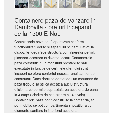
Containere paza de vanzare in
Dambovita - preturi incepand
de la 1300 E Nou
Containerele paza pot fi optimizate conform
functionalitatii dorite si sapatiului pe care il aveti la
dispozitie, deoarece structura containerelor permit
plasarea acestora in diverse locatii; Containerele
paza construtie cu dimensiuni prestabilite sau
executate in functie de cerintele clientului sunt
incaperi ce ofera confortul necesar unui santier de
constructii. Daca doriti sa comandati un container de
paza trebuie sa stii ca acestea au: O structura
eficienta ce permite supraetajarea acestora de pana
la 4 etaje ( cladire de containere cu 4 nivele);
Containerele paza pot fi construite la comanda, se
pot mobila, se pot compartimenta si pozitiona cu
elemente sanitare in interiorul acestora.